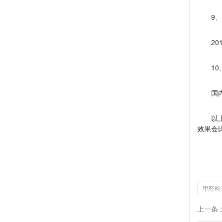
9
、
20
10
国
以
效果会
甲醛检
上一条