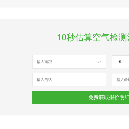
10秒估算空气检
㎡
免费获取报价明