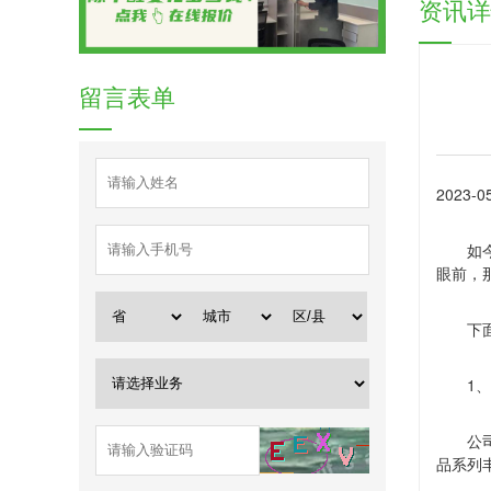
资讯详
留言表单
2023-05
如
眼前，
下
1
、
公
品系列