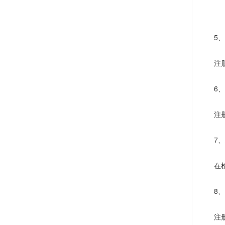
5
、
注
6
、
注
7
、
在
8
、
注