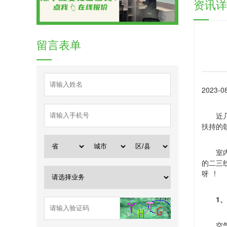
资讯详
留言表单
2023-08
近
扶持的
室
的二三
!
呀
1
、
空