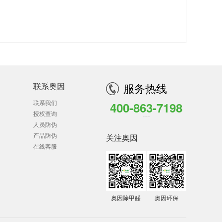
联系奥因
服务热线
联系我们
400-863-7198
授权查询
全国客户服务热线 7*24小时
人员防伪
产品防伪
关注奥因
在线客服
奥因除甲醛
奥因环保