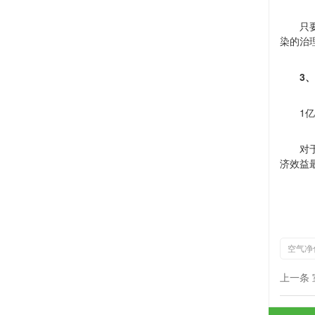
只
染的治
3
、
1
亿
对
济效益
空气净
上一条