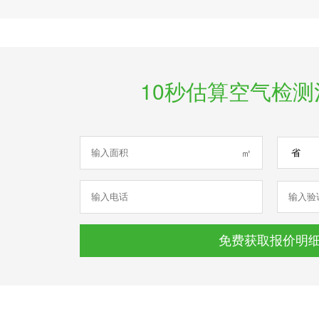
10秒估算空气检
㎡
免费获取报价明